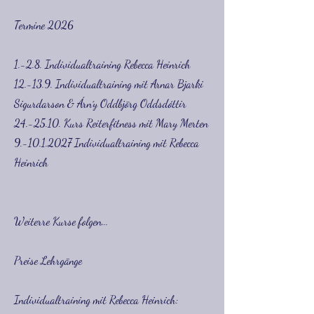
Termine 2026
1.-2.8. Individualtraining Rebecca Heinrich
12.-13.9. Individualtraining mit Arnar Bjarki
Sigurdarson & Árn´y Oddbjörg Oddsdóttir
24.-25.10. Kurs Reiterfitness mit Mary Merten
9.-10.1.2027
Individualtraining mit Rebecca
Heinrich
Weiterre Kurse folgen...
Preise Lehrgänge
Individualtraining mit Rebecca Heinrich: