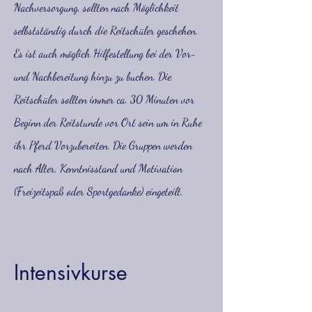
Nachversorgung, sollten nach Möglichkeit
selbstständig durch die Reitschüler geschehen.
Es ist auch möglich Hilfestellung bei der Vor-
und Nachbereitung hinzu zu buchen. Die
Reitschüler sollten immer ca. 30 Minuten vor
Beginn der Reitstunde vor Ort sein um in Ruhe
ihr Pferd Vorzubereiten. Die Gruppen werden
nach Alter, Kenntnisstand und Motivation
(Freizeitspaß oder Sportgedanke) eingeteilt.
Intensivkurse