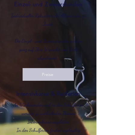
Einzel- und Zweierstunden
Individueller Reitunterricht Alleine oder zu
Zweit
Die Einzel- und Zweierstunden werden
ganz auf Ihre Wünsche und Ziele
abgestimmt.
Preise
Intensivkurse & Reitferien
An Wochenenden und in den Schulferien
werden zu wechselnden Themen
Intensivkurse angeboten.
In den Schulferien finden regelmäßig