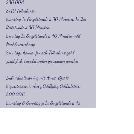
230,00€
8-10 Teilnehmer
Samstag 1x Einzelstunde á 30 Minuten, 1x 2er
Reitstunde á 30 Minuten
Sonntag 1x Einzelstunde á 40 Minuten inkl.
Nachbesprechung
Sonntags können je nach Teilnehmerzahl
zusätzlich Einzelstunden genommen werden
Individualtraining
mit Arnar Bjarki
Sigurdarson & Árn´y Oddbjörg Oddsdóttir:
200.00€
Samstag & Sonntag je 1x Einzelstunde á 45
Minuten
Reiterfitness mit Mary Merten: 190,00€